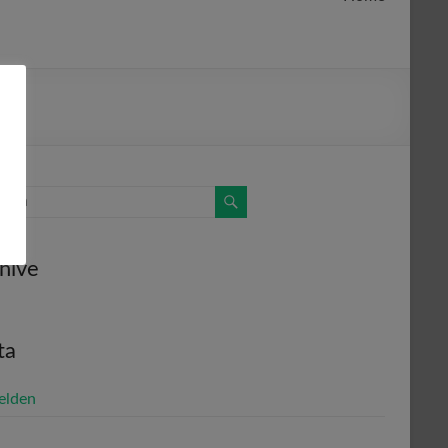
hive
ta
elden